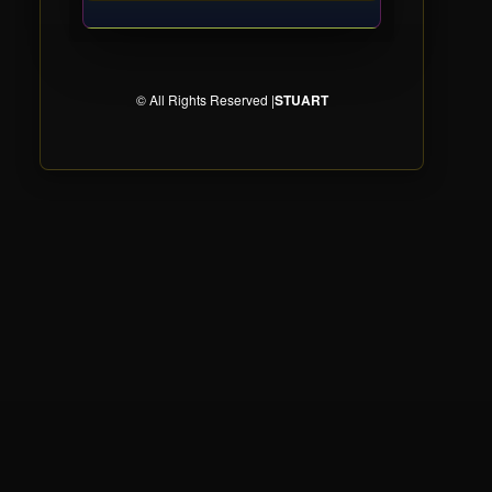
© All Rights Reserved |
STUART