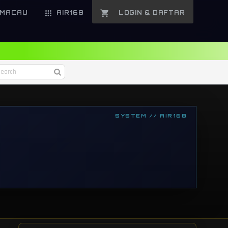
 MACAU
LOGIN & DAFTAR
AIR168
Search
AIR168