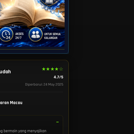
★★★★☆
Mudah
4.7/5
Diperbarui: 24 May 2025
uaran Macau
ng bermain yang menyajikan